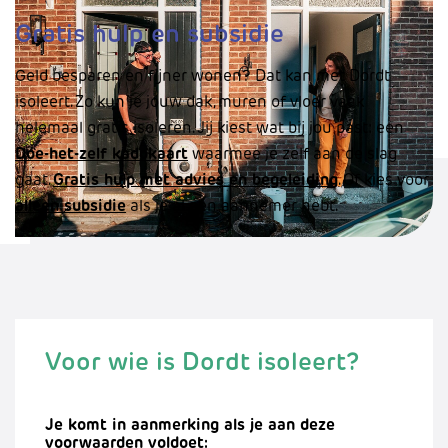
Gratis hulp en subsidie
Geld besparen en fijner wonen? Dat kan met Dordt
isoleert. Zo kun je jouw dak, muren of vloer vaak
helemaal gratis isoleren. Jij kiest wat bij jou past: een
Doe-het-zelf kadokaart
waarmee je zelf aan de slag
gaat.
Gratis hulp met advies en begeleiding
. Of kies voor
alleen subsidie
als je al een aannemer hebt.
Voor wie is Dordt isoleert?
Je komt in aanmerking als je aan deze
voorwaarden voldoet: