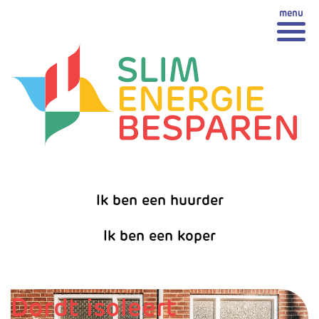
Spring
Spring naar inhoud
naar
inhoud
Ik ben een huurder
Ik ben een koper
Dordt isoleert