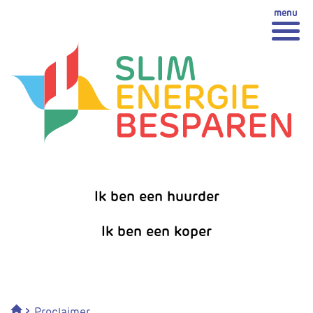
Spring
Spring naar inhoud
naar
inhoud
Ik ben een huurder
Ik ben een koper
›
Proclaimer