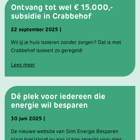
Ontvang tot wel € 15.000,-
subsidie in Crabbehof
22
september
2025
|
Wil jij je huis isoleren zonder zorgen? Dat is met
Crabbehof isoleert zo geregeld!
Lees meer
Dé plek voor iedereen die
energie wil besparen
30
juni
2025
|
De nieuwe website van Slim Energie Besparen
staat live! Vanaf nu kan jij hier terecht voor alles