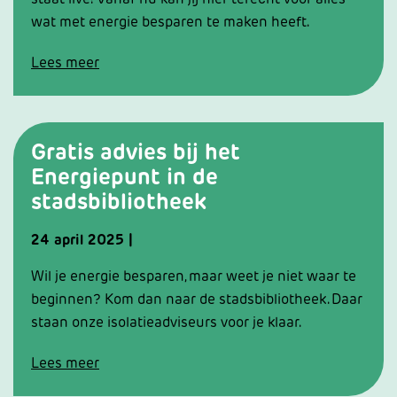
wat met energie besparen te maken heeft.
Lees meer
Gratis advies bij het
Energiepunt in de
stadsbibliotheek
24
april
2025
|
Wil je energie besparen, maar weet je niet waar te
beginnen? Kom dan naar de stadsbibliotheek. Daar
staan onze isolatieadviseurs voor je klaar.
Lees meer