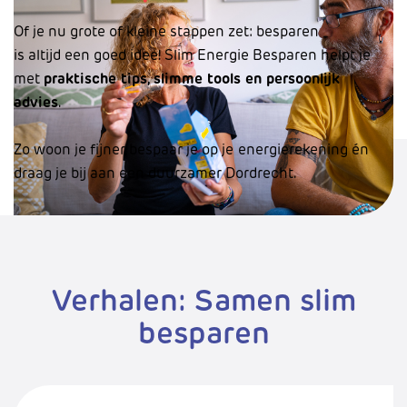
Of je nu grote of kleine stappen zet: besparen
is altijd een goed idee! Slim Energie Besparen helpt je
met
praktische tips, slimme tools en persoonlijk
advies
.
Zo woon je fijner, bespaar je op je
energierekening én
draag je bij aan een duurzamer Dordrecht.
Verhalen: Samen slim
besparen