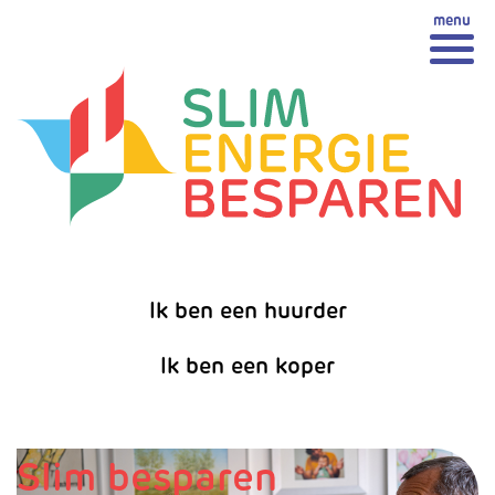
Spring
Spring naar inhoud
naar
inhoud
Ik ben een huurder
Ik ben een koper
Slim besparen