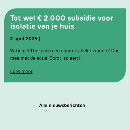
Tot wel € 2.000 subsidie voor
isolatie van je huis
2
april
2025
|
Wil je geld besparen en comfortabeler wonen? Doe
mee met de actie ‘Dordt isoleert’!
Lees meer
Alle nieuwsberichten