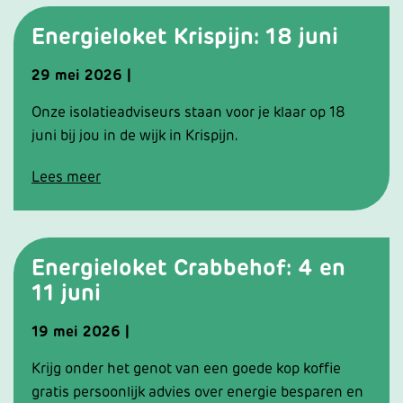
Energieloket Krispijn: 18 juni
29
mei
2026
|
Onze isolatieadviseurs staan voor je klaar op 18
juni bij jou in de wijk in Krispijn.
Lees meer
Energieloket Crabbehof: 4 en
11 juni
19
mei
2026
|
Krijg onder het genot van een goede kop koffie
gratis persoonlijk advies over energie besparen en