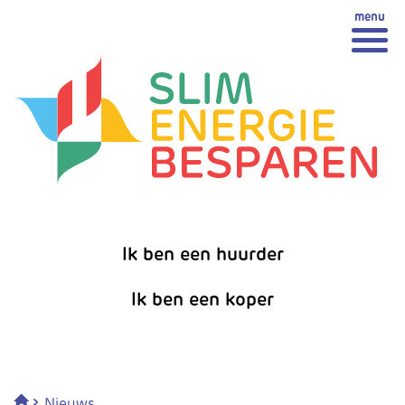
Spring
Spring naar inhoud
naar
inhoud
Ik ben een huurder
Ik ben een koper
›
Nieuws