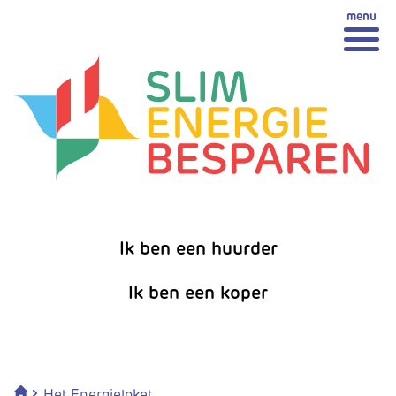
Spring
Spring naar inhoud
naar
inhoud
Ik ben een huurder
Ik ben een koper
›
Het Energieloket