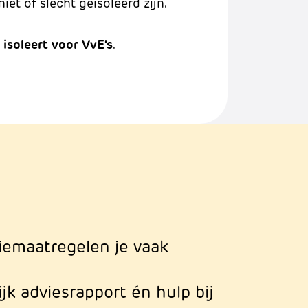
niet of slecht geïsoleerd zijn.
isoleert voor VvE's
.
tiemaatregelen je vaak
jk adviesrapport én hulp bij