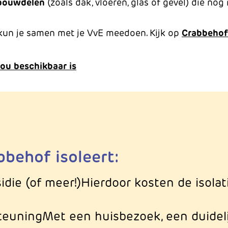
bouwdelen
(zoals dak, vloeren, glas of gevel) die nog 
kun je samen met je VvE meedoen. Kijk op
Crabbehof 
jou beschikbaar is
behof isoleert:
die (of meer!)
Hierdoor kosten de isola
teuning
Met een huisbezoek, een duideli