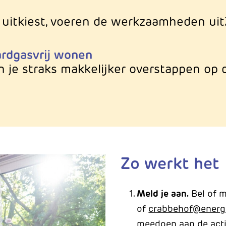
lf uitkiest, voeren de werkzaamheden uit
aardgasvrij wonen
n je straks makkelijker overstappen o
Zo werkt het
Meld je aan.
Bel of 
of
crabbehof@energi
meedoen aan de acti