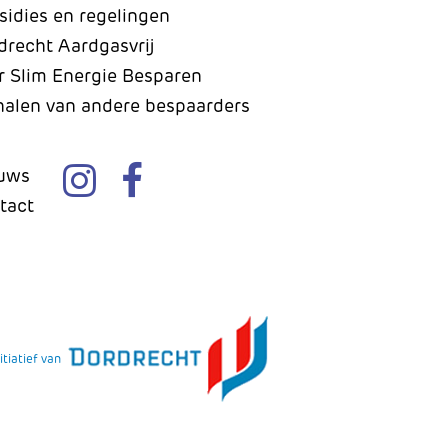
sidies en regelingen
drecht Aardgasvrij
r Slim Energie Besparen
halen van andere bespaarders
uws
tact
itiatief van