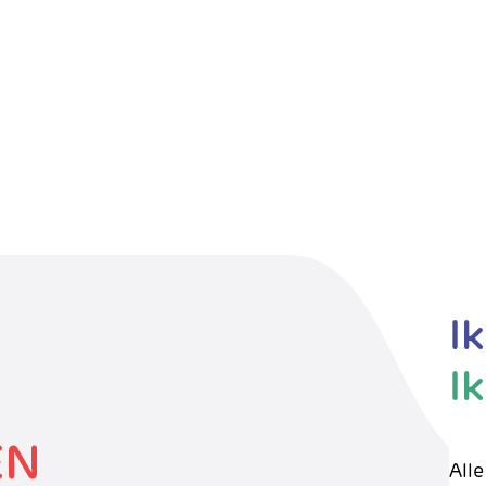
I
I
All